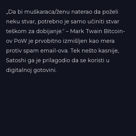
„Da bi muškaraca/ženu naterao da poželi
neku stvar, potrebno je samo učiniti stvar
teškom za dobijanje.“ – Mark Twain Bitcoin-
ov PoW je prvobitno izmišljen kao mera
protiv spam email-ova. Tek nešto kasnije,
Satoshi ga je prilagodio da se koristi u
digitalnoj gotovini.