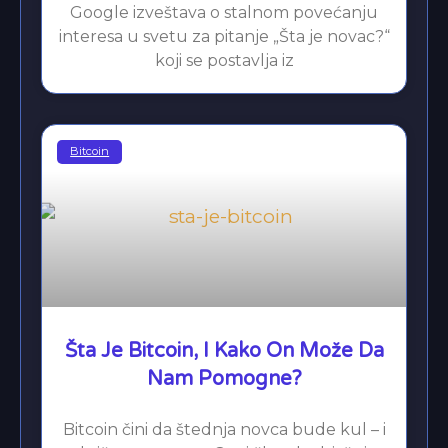
Google izveštava o stalnom povećanju
interesa u svetu za pitanje „Šta je novac?“
koji se postavlja iz
Bitcoin
Šta Je Bitcoin, I Kako On Može Da
Nam Pomogne?
Bitcoin čini da štednja novca bude kul – i