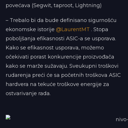
povećava (Segwit, taproot, Lightning)
– Trebalo bi da bude definisano sigurnošću
ekonomske istorije
@LaurentMT
. Stopa
poboljšanja efikasnosti ASIC-a se usporava.
Kako se efikasnost usporava, možemo
očekivati porast konkurencije proizvođača
kako se marže sužavaju. Sveukupni troškovi
rudarenja preći će sa početnih troškova ASIC
hardvera na tekuće troškove energije za
ostvarivanje rada.