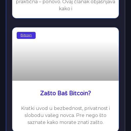
praktična – ponovo. Ovaj članak objašnjava
kako i
Bitcoin
Zašto Baš Bitcoin?
Kratki uvod u bezbednost, privatnost i
slobodu vašeg novca. Pre nego što
saznate kako morate znati zašto.