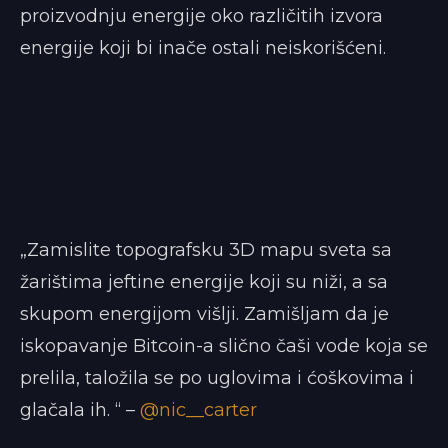
proizvodnju energije oko različitih izvora
energije koji bi inače ostali neiskorišćeni.
„Zamislite topografsku 3D mapu sveta sa
žarištima jeftine energije koji su niži, a sa
skupom energijom višlji. Zamišljam da je
iskopavanje Bitcoin-a slično čaši vode koja se
prelila, taložila se po uglovima i ćoškovima i
glačala ih. “ –
@nic__carter