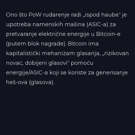
Ono što PoW rudarenje radi „ispod haube“ je
upotreba namenskih mašina (ASIC-a) za
pretvaranje električne energije u Bitcoin-e
(putem blok nagrade). Bitcoin ima
kapitalistički mehanizam glasanja, „rizikovan
novac, dobijeni glasovi“ pomoću
energije/ASIC-a koji se koriste za generisanje
heš-ova (glasova).