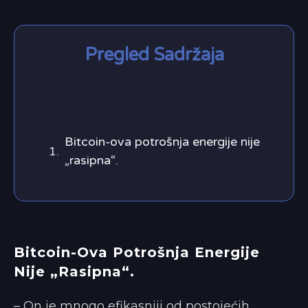
Pregled Sadržaja
Bitcoin-ova potrošnja energije nije
„rasipna“.
Bitcoin-Ova Potrošnja Energije
Nije „rasipna“.
– On je mnogo efikasniji od postojećih