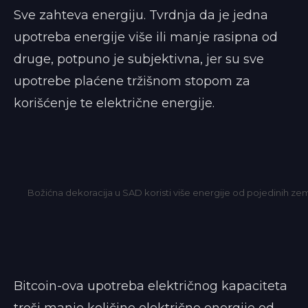
Sve zahteva energiju. Tvrdnja da je jedna
upotreba energije više ili manje rasipna od
druge, potpuno je subjektivna, jer su sve
upotrebe plaćene tržišnom stopom za
korišćenje te električne energije.
Božićna dekoracija u SAD koristi više energije od pojedinih zem
Bitcoin-ova upotreba električnog kapaciteta
troši manje količine električne energije od