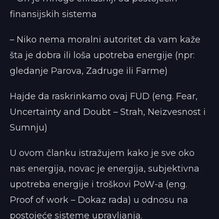
finansijskih sistema
– Niko nema moralni autoritet da vam kaže
šta je dobra ili loša upotreba energije (npr:
gledanje Parova, Zadruge ili Farme)
Hajde da raskrinkamo ovaj FUD (eng. Fear,
Uncertainty and Doubt – Strah, Neizvesnost i
Sumnju)
U ovom članku istražujem kako je sve oko
nas energija, novac je energija, subjektivna
upotreba energije i troškovi PoW-a (eng.
Proof of work – Dokaz rada) u odnosu na
postojeće sisteme upravljanja.