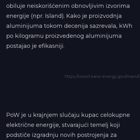
obiluje neiskorišćenim obnovljivim izvorima
energije (npr. Island). Kako je proizvodnja
aluminijuma tokom decenija sazrevala, kWh
po kilogramu proizvedenog aluminijuma
postajao je efikasniji.
https://www1.eere.energy.gov/manufa
PoW je u krajnjem slučaju kupac celokupne
električne energije, stvarajući temelj koji
podstiče izgradnju novih postrojenja za