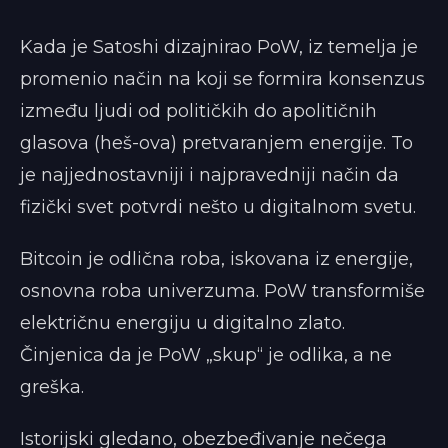
Kada je Satoshi dizajnirao PoW, iz temelja je
promenio način na koji se formira konsenzus
između ljudi od političkih do apolitičnih
glasova (heš-ova) pretvaranjem energije. To
je najjednostavniji i najpravedniji način da
fizički svet potvrdi nešto u digitalnom svetu.
Bitcoin je odlična roba, iskovana iz energije,
osnovna roba univerzuma. PoW transformiše
električnu energiju u digitalno zlato.
Činjenica da je PoW „skup“ je odlika, a ne
greška.
Istorijski gledano, obezbeđivanje nečega