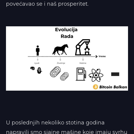
povećavao se i naš prosperitet.
U poslednjih nekoliko stotina godina
napravili smo sjajne mašine koje imaju svrhu