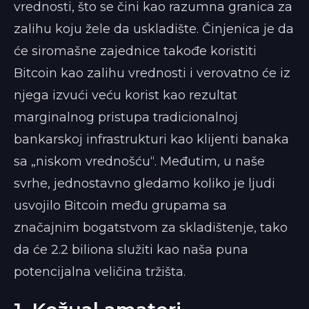
vrednosti, što se čini kao razumna granica za
zalihu koju žele da uskladište. Činjenica je da
će siromašne zajednice takođe koristiti
Bitcoin kao zalihu vrednosti i verovatno će iz
njega izvući veću korist kao rezultat
marginalnog pristupa tradicionalnoj
bankarskoj infrastrukturi kao klijenti banaka
sa „niskom vrednošću“. Međutim, u naše
svrhe, jednostavno gledamo koliko je ljudi
usvojilo Bitcoin među grupama sa
značajnim bogatstvom za skladištenje, tako
da će 2.2 biliona služiti kao naša puna
potencijalna veličina tržišta.