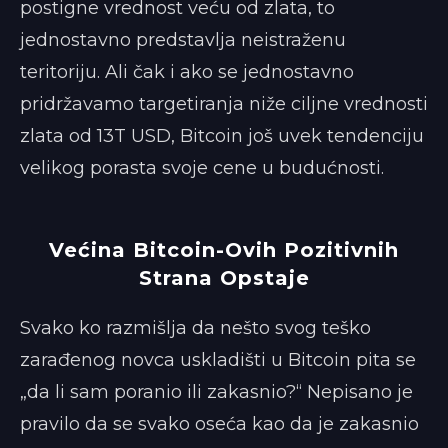
postigne vrednost veću od zlata, to
jednostavno predstavlja neistraženu
teritoriju. Ali čak i ako se jednostavno
pridržavamo targetiranja niže ciljne vrednosti
zlata od 13T USD, Bitcoin još uvek tendenciju
velikog porasta svoje cene u budućnosti.
Većina Bitcoin-Ovih Pozitivnih
Strana Opstaje
Svako ko razmišlja da nešto svog teško
zarađenog novca uskladišti u Bitcoin pita se
„da li sam poranio ili zakasnio?“ Nepisano je
pravilo da se svako oseća kao da je zakasnio