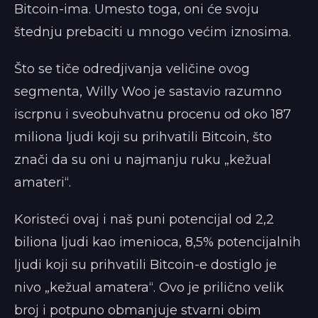
Bitcoin-ima. Umesto toga, oni će svoju
štednju prebaciti u mnogo većim iznosima.
Što se tiče odredjivanja veličine ovog
segmenta, Willy Woo je sastavio razumno
iscrpnu i sveobuhvatnu procenu od oko 187
miliona ljudi koji su prihvatili Bitcoin, što
znači da su oni u najmanju ruku „kežual
amateri“.
Koristeći ovaj i naš puni potencijal od 2,2
biliona ljudi kao imenioca, 8,5% potencijalnih
ljudi koji su prihvatili Bitcoin-e dostiglo je
nivo „kežual amatera“. Ovo je prilično velik
broj i potpuno obmanjuje stvarni obim