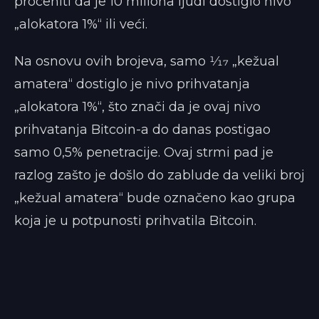
proceniti da je 10 miliona ljudi dostiglo nivo
„alokatora 1%“ ili veći.
Na osnovu ovih brojeva, samo 1⁄17 „kežual
amatera“ dostiglo je nivo prihvatanja
„alokatora 1%“, što znači da je ovaj nivo
prihvatanja Bitcoin-a do danas postigao
samo 0,5% penetracije. Ovaj strmi pad je
razlog zašto je došlo do zablude da veliki broj
„kežual amatera“ bude označeno kao grupa
koja je u potpunosti prihvatila Bitcoin.