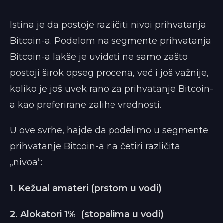
Istina je da postoje različiti nivoi prihvatanja
Bitcoin-a. Podelom na segmente prihvatanja
Bitcoin-a lakše je uvideti ne samo zašto
postoji širok opseg procena, već i još važnije,
koliko je još uvek rano za prihvatanje Bitcoin-
a kao preferirane zalihe vrednosti.
U ove svrhe, hajde da podelimo u segmente
prihvatanje Bitcoin-a na četiri različita
„nivoa“:
1. Kežual amateri (prstom u vodi)
2. Alokatori 1% (stopalima u vodi)