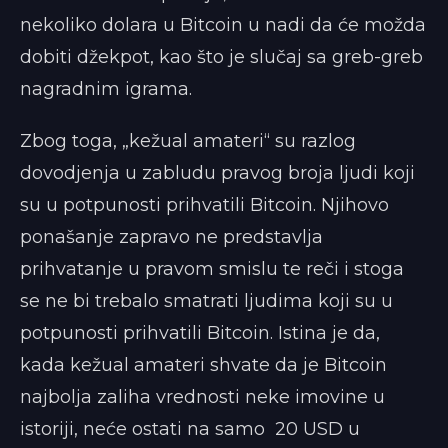
nekoliko dolara u Bitcoin u nadi da će možda
dobiti džekpot, kao što je slučaj sa greb-greb
nagradnim igrama.
Zbog toga, „kežual amateri“ su razlog
dovodjenja u zabludu pravog broja ljudi koji
su u potpunosti prihvatili Bitcoin. Njihovo
ponašanje zapravo ne predstavlja
prihvatanje u pravom smislu te reči i stoga
se ne bi trebalo smatrati ljudima koji su u
potpunosti prihvatili Bitcoin. Istina je da,
kada kežual amateri shvate da je Bitcoin
najbolja zaliha vrednosti neke imovine u
istoriji, neće ostati na samo 20 USD u