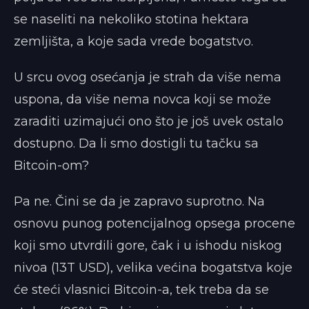
se naseliti na nekoliko stotina hektara
zemljišta, a koje sada vrede bogatstvo.
U srcu ovog osećanja je strah da više nema
uspona, da više nema novca koji se može
zaraditi uzimajući ono što je još uvek ostalo
dostupno. Da li smo dostigli tu tačku sa
Bitcoin-om?
Pa ne. Čini se da je zapravo suprotno. Na
osnovu punog potencijalnog opsega procene
koji smo utvrdili gore, čak i u ishodu niskog
nivoa (13T USD), velika većina bogatstva koje
će steći vlasnici Bitcoin-a, tek treba da se