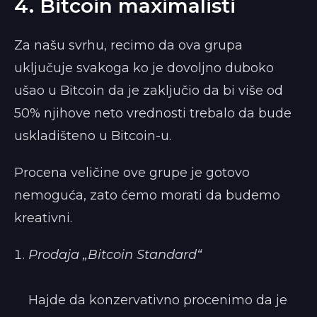
4. Bitcoin maximal­isti
Za našu svrhu, recimo da ova grupa
uključuje svakoga ko je dovoljno duboko
ušao u Bitcoin da je zaključio da bi više od
50% njihove neto vrednosti trebalo da bude
uskladišteno u Bitcoin-u.
Procena veličine ove grupe je gotovo
nemoguća, zato ćemo morati da budemo
kreativni.
Prodaja „Bitcoin Standard“
Hajde da konzervativno procenimo da je