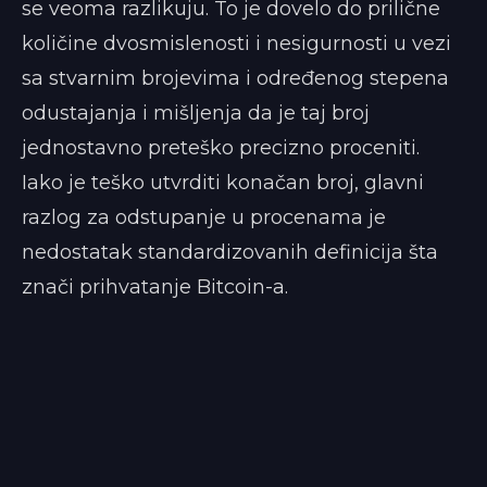
se veoma razlikuju. To je dovelo do prilične
količine dvosmislenosti i nesigurnosti u vezi
sa stvarnim brojevima i određenog stepena
odustajanja i mišljenja da je taj broj
jednostavno preteško precizno proceniti.
Iako je teško utvrditi konačan broj, glavni
razlog za odstupanje u procenama je
nedostatak standardizovanih definicija šta
znači prihvatanje Bitcoin-a.