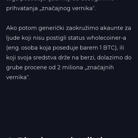
prihvatanja „značajnog vernika“.
Ako potom generički zaokružimo akaunte za
ljude koji nisu postigli status whole­coiner-a
(eng. osoba koja poseduje barem 1 BTC), ili
koji svoja sredstva drže na berzi, dolazimo do
grube procene od 2 miliona „značajnih
vernika“.