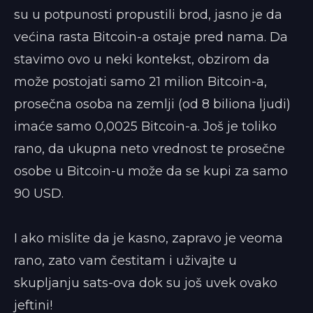
su u potpunosti propustili brod, jasno je da
većina rasta Bitcoin-a ostaje pred nama. Da
stavimo ovo u neki kontekst, obzirom da
može postojati samo 21 milion Bitcoin-a,
prosečna osoba na zemlji (od 8 biliona ljudi)
imaće samo 0,0025 Bitcoin-a. Još je toliko
rano, da ukupna neto vrednost te prosečne
osobe u Bitcoin-u može da se kupi za samo
90 USD.
I ako mislite da je kasno, zapravo je veoma
rano, zato vam čestitam i uživajte u
skupljanju sats-ova dok su još uvek ovako
jeftini!