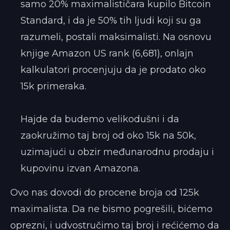
samo 20% maximalističara kupilo Bitcoin
Standard, i da je 50% tih ljudi koji su ga
razumeli, postali maksimalisti. Na osnovu
knjige Amazon US rank (6,681), onlajn
kalkulatori procenjuju da je prodato oko
15k primeraka.
Hajde da budemo velikodušni i da
zaokružimo taj broj od oko 15k na 50k,
uzimajući u obzir međunarodnu prodaju i
kupovinu izvan Amazona.
Ovo nas dovodi do procene broja od 125k
maximalista. Da ne bismo pogrešili, bićemo
oprezni, i udvostručimo taj broj i rećićemo da