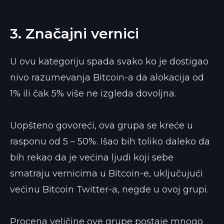
3. Značajni vernici
U ovu kategoriju spada svako ko je dostigao
nivo razumevanja Bitcoin-a da alokacija od
1% ili čak 5% više ne izgleda dovoljna.
Uopšteno govoreći, ova grupa se kreće u
rasponu od 5 – 50%. Išao bih toliko daleko da
bih rekao da je većina ljudi koji sebe
smatraju vernicima u Bitcoin-e, uključujući
većinu Bitcoin Twitter-a, negde u ovoj grupi.
Procena veličine ove grupe postaje mnogo