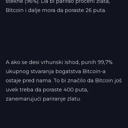
stekne (96%). Da bi parirao proceni zlata,
Bitcoin i dalje mora da poraste 26 puta.
A ako se desi vrhunski ishod, punih 99,7%
ukupnog stvaranja bogatstva Bitcoin-a
ostaje pred nama. To bi značilo da Bitcoin još
uvek treba da poraste 400 puta,
zanemarujući pariranje zlatu.