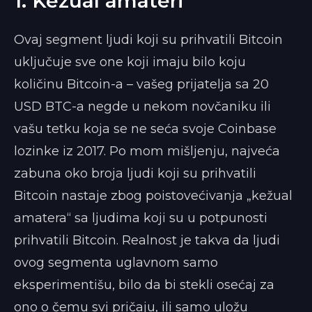
1. Kežual amateri
Ovaj segment ljudi koji su prihvatili Bitcoin
uključuje sve one koji imaju bilo koju
količinu Bitcoin-a – vašeg prijatelja sa 20
USD BTC-a negde u nekom novčaniku ili
vašu tetku koja se ne seća svoje Coinbase
lozinke iz 2017. Po mom mišljenju, najveća
zabuna oko broja ljudi koji su prihvatili
Bitcoin nastaje zbog poistovećivanja „kežual
amatera“ sa ljudima koji su u potpunosti
prihvatili Bitcoin. Realnost je takva da ljudi
ovog segmenta uglavnom samo
eksperimentišu, bilo da bi stekli osećaj za
ono o čemu svi pričaju, ili samo uložu