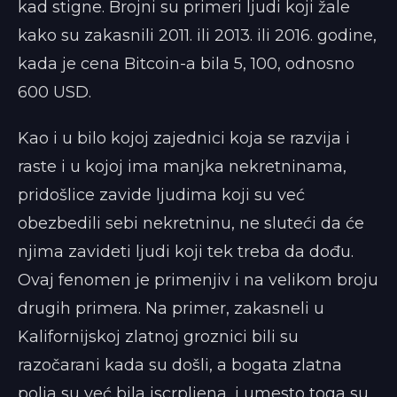
kad stigne. Brojni su primeri ljudi koji žale
kako su zakasnili 2011. ili 2013. ili 2016. godine,
kada je cena Bitcoin-a bila 5, 100, odnosno
600 USD.
Kao i u bilo kojoj zajednici koja se razvija i
raste i u kojoj ima manjka nekretninama,
pridošlice zavide ljudima koji su već
obezbedili sebi nekretninu, ne sluteći da će
njima zavideti ljudi koji tek treba da dođu.
Ovaj fenomen je primenjiv i na velikom broju
drugih primera. Na primer, zakasneli u
Kalifornijskoj zlatnoj groznici bili su
razočarani kada su došli, a bogata zlatna
polja su već bila iscrpljena, i umesto toga su